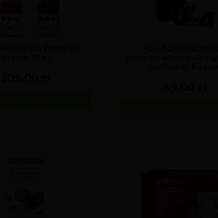
ife Zestaw Baton F1
H24 ACHIEVE bato
Expres DUO
proteinowe o smaku go
czekolady, 6 sztu
209.00 zł
89,00 zł
obacz produkt
Zobacz produk