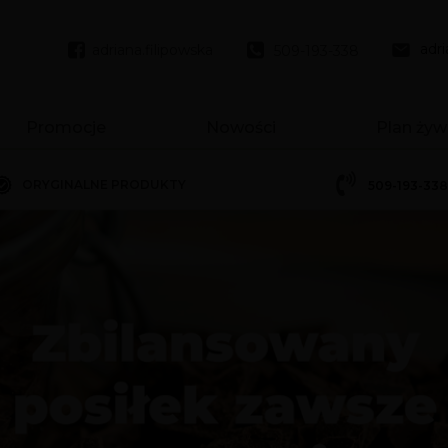
adr
adriana.filipowska
509-193-338
Promocje
Nowości
Plan żyw
ORYGINALNE PRODUKTY
509-193-338
1 - 550g
1 - 780g