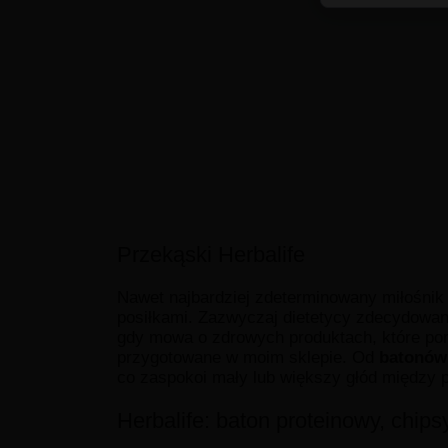
Przekąski Herbalife
Nawet najbardziej zdeterminowany miłośnik
posiłkami. Zazwyczaj dietetycy zdecydowani
gdy mowa o zdrowych produktach, które pom
przygotowane w moim sklepie. Od
batonów
co zaspokoi mały lub większy głód między p
Herbalife: baton proteinowy, chips