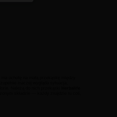
u ma ochotę na małą przekąskę między
zupełnie inaczej wygląda sytuacja,
orie. Należą do nich przekąski
Herbalife
onym składzie — każdy znajdzie tu coś,