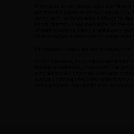
Przekąska do wspólnego oglądania filmu al
przysmaki sięgamy w różnych sytuacjach. 
dla zdrowia. W moim sklepie oferuję np.
bat
kalorii, tłuszczu i węglowodanów niż zwykł
również uwagę na chipsy proteinowe — przy
czemu zadowolą amatorów zdrowego stylu ż
Przysmaki Herbalife dla sportowców
Doskonale wiem, że po zdrowe przekąski się
Batony proteinowe
, chipsy oraz inne prz
przy aktywności fizycznej, a ponadto moż
o smaku gorzkiej czekolady, które zostały 
antydopingowe. Zapraszam więc do zamawi