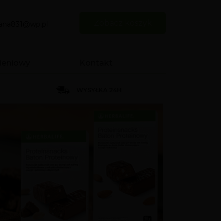
Zobacz koszyk
iana831@wp.pl
ieniowy
Kontakt
WYSYŁKA 24H