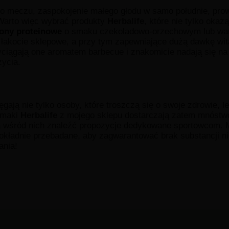
bo meczu, zaspokojenie małego głodu w samo południe, pro
Warto więc wybrać produkty
Herbalife
, które nie tylko oka
ony proteinowe
o smaku czekoladowo-orzechowym lub wan
e łakocie sklepowe, a przy tym zapewniające dużą dawkę wit
ciągają one aromatem barbecue i znakomicie nadają się na 
ycia.
gają nie tylko osoby, które troszczą się o swoje zdrowie, l
ysmaki
Herbalife
z mojego sklepu dostarczają zatem mnóstw
na wśród nich znaleźć propozycje dedykowane sportowcom. 
dokładnie przebadane, aby zagwarantować brak substancji n
ania!