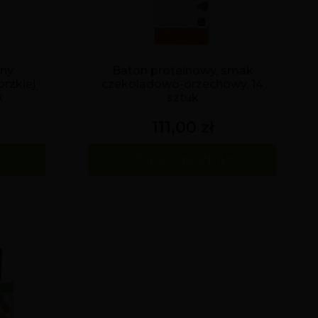
ny
Baton proteinowy, smak
rzkiej
czekoladowo-orzechowy, 14
k
sztuk
111,00 zł
t
Zobacz produkt