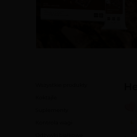
Kosmetyki
Kosmetyki HL/Skin
Kosmetyki aloesowe
Zestawy
He
Wszystkie produkty
Koktajle
Suplementy
Kontrola wagi
Odżywki białkowe