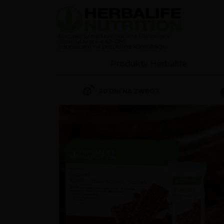
Niezależny partner Adriana Filipowska
Skoki ul.kręta 4 62-085
zapraszam na bezplatną konsultację
Produkty Herbalife
Koktajle
30 DNI NA ZWROT
Herbalife Koktajl Formuła 
Herbalife Koktajl Formuła 
Suplementy
Kontrola wagi
Odżywki białkowe
Przekąski Herbalife