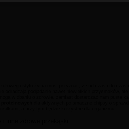
 zdrowego stylu życia musi przyznać, że od czasu do czas
e odradzają podjadanie nawet niewielkich przysmaków, ale 
ogą w dbaniu o zdrowie, zamiast dostarczać nam puste kal
 proteinowych
dla aktywnych po smaczne chipsy o sprawdz
osiłkami, a przy tym będzie korzystne dla organizmu.
y i inne zdrowe przekąski