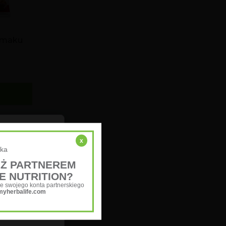
smaku
g
t
x
ska
eniu podczas
UŻ PARTNEREM
wisu,
E NUTRITION?
e swojego konta partnerskiego
myherbalife.com
a wszystkie