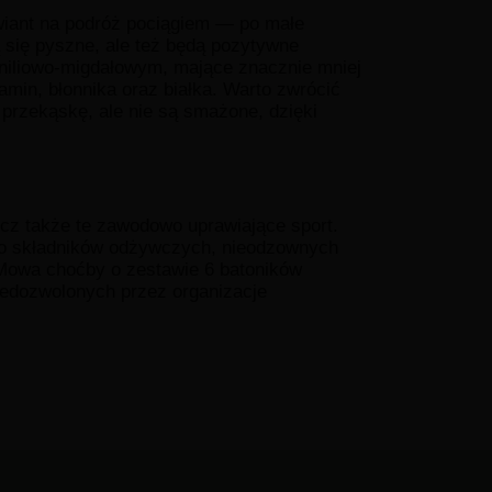
wiant na podróż pociągiem — po małe
żą się pyszne, ale też będą pozytywne
iliowo-migdałowym, mające znacznie mniej
amin, błonnika oraz białka. Warto zwrócić
przekąskę, ale nie są smażone, dzięki
ecz także te zawodowo uprawiające sport.
o składników odżywczych, nieodzownych
Mowa choćby o zestawie 6 batoników
iedozwolonych przez organizacje