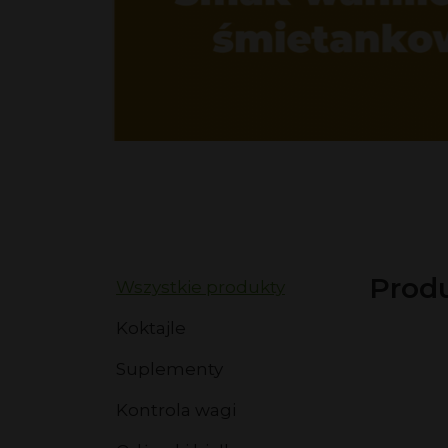
Kosmetyki
Kosmetyki HL/Skin
Kosmetyki aloesowe
Zestawy
Produ
Wszystkie produkty
Koktajle
Suplementy
Kontrola wagi