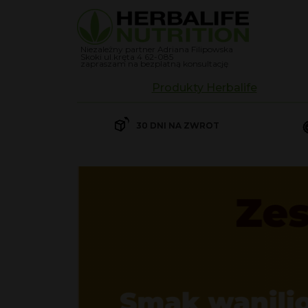
Niezależny partner Adriana Filipowska
Skoki ul.kręta 4 62-085
zapraszam na bezplatną konsultację
Produkty Herbalife
Koktajle
30 DNI NA ZWROT
30 DNI NA ZWROT
Herbalife Koktajl Formuła 
Herbalife Koktajl Formuła 
Suplementy
Kontrola wagi
Odżywki białkowe
Przekąski Herbalife