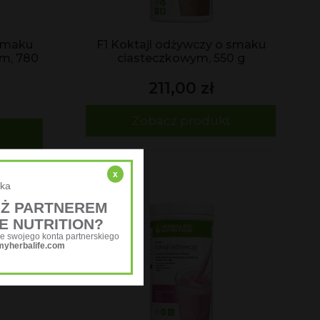
 smaku
F1 Koktajl odżywczy o smaku
m, 780
ciasteczkowym, 550 g
211,00 zł
Zobacz produkt
x
ska
UŻ PARTNEREM
E NUTRITION?
e swojego konta partnerskiego
myherbalife.com