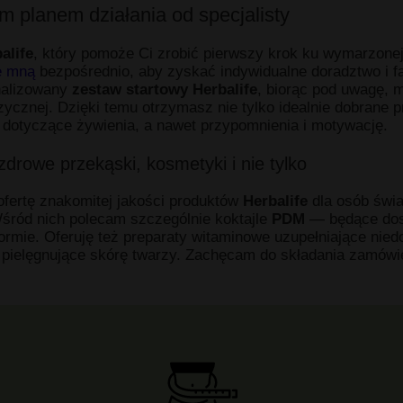
ym planem działania od specjalisty
alife
, który pomoże Ci zrobić pierwszy krok ku wymarzonej
e mną
bezpośrednio, aby zyskać indywidualne doradztwo i 
nalizowany
zestaw startowy Herbalife
, biorąc pod uwagę, m
ycznej. Dzięki temu otrzymasz nie tylko idealnie dobrane 
i dotyczące żywienia, a nawet przypomnienia i motywację.
zdrowe przekąski, kosmetyki i nie tylko
fertę znakomitej jakości produktów
Herbalife
dla osób świ
 Wśród nich polecam szczególnie koktajle
PDM
— będące dosk
formie. Oferuję też preparaty witaminowe uzupełniające nie
i pielęgnujące skórę twarzy. Zachęcam do składania zamówi