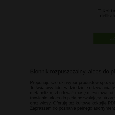
F1 Kokt
delikat
Zo
Błonnik rozpuszczalny, aloes do p
Proponuję szeroki wybór produktów spożywc
To światowy lider w dziedzinie odżywiania 
metabolizm, zbudować masę mięśniową, utrz
trawienie, aloes do picia pozwalający utr
oraz włosy. Oferuję też kultowe koktajle
PD
Zapraszam do poznania pełnego asortyment