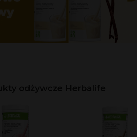
kty odżywcze Herbalife