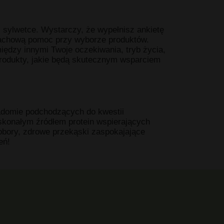
 sylwetce. Wystarczy, że wypełnisz ankietę
fachową pomoc przy wyborze produktów.
iędzy innymi Twoje oczekiwania, tryb życia,
produkty, jakie będą skutecznym wsparciem
adomie podchodzących do kwestii
onałym źródłem protein wspierających
dobory, zdrowe przekąski zaspokajające
eń!