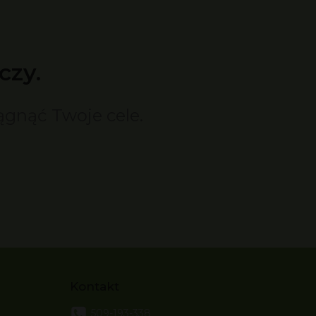
czy.
ągnąć Twoje cele.
Kontakt
509-193-338