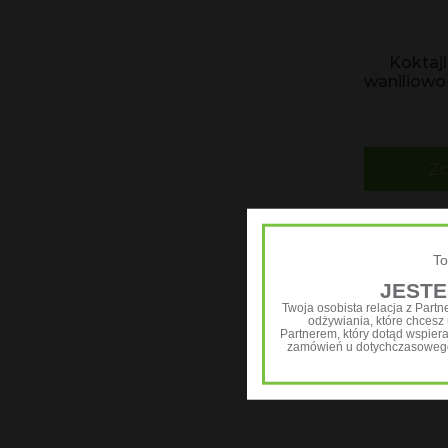
Koktaj
waniliowo
Zo
To
JESTE
Twoja osobista relacja z Part
odżywiania, które chcesz u
Partnerem, który dotąd wspier
zamówień u dotychczasowego 