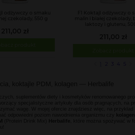
ajl odżywczy o smaku
F1 Koktajl odżywczy o
nej czekolady, 550 g
malin i białej czekolady, 
laktozy i glutenu, 50
211,00 zł
211,00 zł
bacz produkt
Zobacz produkt
1
2
3
4
5
icia, koktajle PDM, kolagen — Herbalife
zych, suplementów diety i kosmetyków renomowanego produ
tworzący specjalistyczne artykuły dla osób pragnących, na p
ymać wagę. W mojej ofercie znajdziesz więc, na przykład 
zymać odpowiedni poziom nawodnienia organizmu czy
kolagen
M
(Protein Drink Mix)
Herbalife
, które można spożywać w f
u!