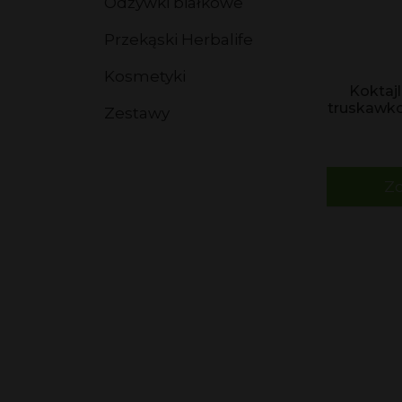
Odżywki białkowe
Przekąski Herbalife
Kosmetyki
Koktaj
truskawk
Zestawy
Zo