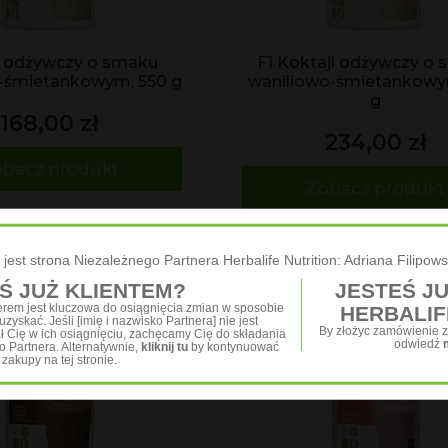
l odżywczy o smaku
F1 Koktajl odżywczy o
-śmietankowym, 550 g
waniliowo-śmietankowy
g
168,00 zł
234,00 zł
bacz produkt
Zobacz produkt
 jest strona Niezależnego Partnera Herbalife Nutrition: Adriana Filipow
Ś JUŻ KLIENTEM?
JESTEŚ J
nerem jest kluczowa do osiągnięcia zmian w sposobie
HERBALIF
zyskać. Jeśli [imię i nazwisko Partnera] nie jest
By złożyc zamówienie z
ał Cię w ich osiągnięciu, zachęcamy Cię do składania
odwiedź
Partnera. Alternatywnie,
kliknij tu
by kontynuować
zakupy na tej stronie.