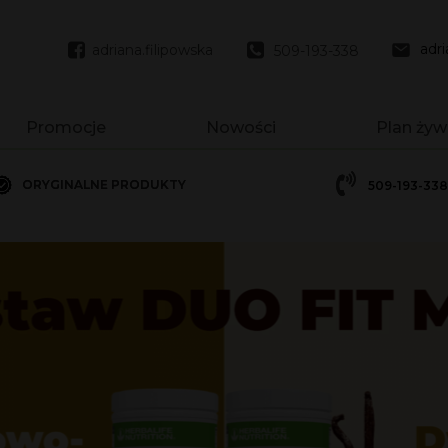
adr
adriana.filipowska
509-193-338
Promocje
Nowości
Plan żyw
ORYGINALNE PRODUKTY
ORYGINALNE PRODUKTY
509-193-338
1 - 550g
1 - 780g