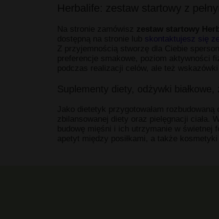
Herbalife: zestaw startowy z pełn
Na stronie zamówisz
zestaw startowy Herb
dostępną na stronie lub
skontaktujesz się z
Z przyjemnością stworzę dla Ciebie sperso
preferencje smakowe, poziom aktywności fiz
podczas realizacji celów, ale też wskazówk
Suplementy diety, odżywki białkowe, 
Jako dietetyk przygotowałam rozbudowaną o
zbilansowanej diety oraz pielęgnacji ciała.
budowę mięśni i ich utrzymanie w świetnej 
apetyt między posiłkami, a także kosmetyk