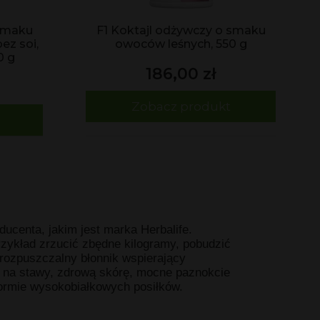
 smaku
F1 Koktajl odżywczy o smaku
bez soi,
owoców leśnych, 550 g
0 g
186,00 zł
Zobacz produkt
centa, jakim jest marka Herbalife.
rzykład zrzucić zbędne kilogramy, pobudzić
rozpuszczalny błonnik wspierający
na stawy, zdrową skórę, mocne paznokcie
ormie wysokobiałkowych posiłków.