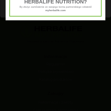
HERBALIFE NUTRITION?
Dostosuj
Zezwól na wszystkie
By złożyc zamówienie ze swojego konta partnerskiego odwiedź
myherbalife.com
Niezależny partner Adrianna Filipowska
Informacje
Regulamin
Polityka prywatności
Katalog produktów
Zakupy
Reklamacje i zwroty
Czas realizacji zamówienia