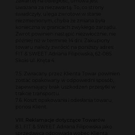
zawartej na odległość, umowa jest
uważana za niezawartą. To, co strony
świadczyły, ulega zwrotowi w stanie
niezmienionym, chyba że zmiana była
konieczna w granicach zwykłego zarządu.
Zwrot powinien nastąpić niezwłocznie, nie
później niż w terminie 14 dni. Zakupiony
towaru należy zwrócić na poniższy adres:
FIT & SWEET Adriana Filipowska, 62-085
Skoki ul. Kręta 4.
7.5. Zwracany przez Klienta Towar powinien
zostać opakowany w odpowiedni sposób,
zapewniający brak uszkodzeń przesyłki w
trakcie transportu.
7.6. Koszt opakowania i odesłania towaru
ponosi Klient.
VIII. Reklamacje dotyczące Towarów
8.1. FIT & SWEET Adriana Filipowska jako
sprzedawca odpowiada wobec Klienta