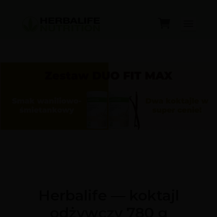
Herbalife — koktajl
odżywczy 780 g