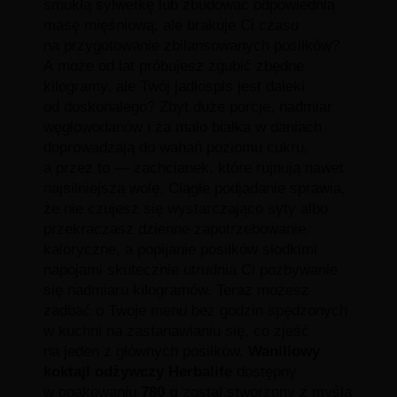
smukłą sylwetkę lub zbudować odpowiednią
masę mięśniową, ale brakuje Ci czasu
na przygotowanie zbilansowanych posiłków?
A może od lat próbujesz zgubić zbędne
kilogramy, ale Twój jadłospis jest daleki
od doskonałego? Zbyt duże porcje, nadmiar
węglowodanów i za mało białka w daniach
doprowadzają do wahań poziomu cukru,
a przez to — zachcianek, które rujnują nawet
najsilniejszą wolę. Ciągłe podjadanie sprawia,
że nie czujesz się wystarczająco syty albo
przekraczasz dzienne zapotrzebowanie
kaloryczne, a popijanie posiłków słodkimi
napojami skutecznie utrudnia Ci pozbywanie
się nadmiaru kilogramów. Teraz możesz
zadbać o Twoje menu bez godzin spędzonych
w kuchni na zastanawianiu się, co zjeść
na jeden z głównych posiłków.
Waniliowy
koktajl odżywczy Herbalife
dostępny
w opakowaniu
780 g
został stworzony z myślą