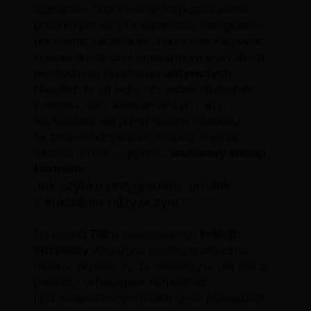
dozowanie oraz świetna rozpuszczalność
proszku pozwolą Ci zapanować nad głodem,
poskromić zachcianki, a przy tym zachować
energię dostarczyć organizmowi wszystkich
niezbędnych składników
odżywczych
.
Niezależnie od tego, czy jesteś studentem,
zmagasz się z kilogramami po ciąży,
odchudzasz się przed ślubem, stawiasz
na zdrowe odżywianie, możesz sięgnąć
właśnie po ten — pyszny,
waniliowy koktajl
Herbalife
.
Jak szybko przygotować posiłek
z koktajlem odżywczym?
Do puszki
780 g
zawierającego
koktajl
odżywczy
dołączona została praktyczna
miarka. Wystarczy, że odmierzysz nią porcję
produktu, a następnie rozpuścisz
ją w odtłuszczonym mleku. Jeśli prowadzisz