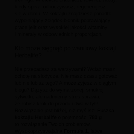
kiedy śpisz, odpoczywasz, regenerujesz
się w domu. W koktajlu znajdziesz ponadto
wypełniający żołądek błonnik poprawiający
pracę jelit oraz wysokiej jakości witaminy
i minerały w odpowiednich proporcjach.
Kto może sięgnąć po waniliowy koktajl
Herbalife?
Nie przepadasz za warzywami? Wciąż masz
ochotę na słodycze, Nie masz czasu gotować
lub nie lubisz tego? A może żyjesz w ciągłym
biegu? Dążysz do wymarzonej, smukłej
sylwetki, ale nadmierny stres sprawia,
że robisz krok do przodu i dwa w tył?
Rozwiązanie jest bliżej, niż myślisz! Puszka
koktajlu Herbalife
o pojemności
780 g
to rozwiązanie Twoich problemów.
Wysokoprzyswajalna
Formuła 1
, łatwe