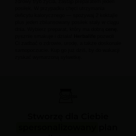
zdrowy tryb życia, zastąp preparatem jeden
posiłek. W przypadku chęci utrzymania
deficytu kalorycznego — spożywaj 2 koktajle
plus jeden zbilansowany posiłek stały w ciągu
dnia. Wybierz preparat, który ma dobrą
cenę
,
pysznie smakuje i działa!
Herbalife
pozwoli
Ci zadbać o zdrowie, urodę, a także doskonałe
samopoczucie. Kup go już dziś, by do wakacji
zyskać wymarzoną sylwetkę.
Stworzę dla Ciebie
spersonalizowany plan