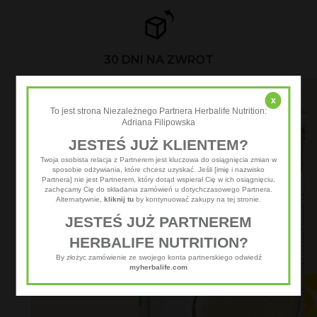
30 DNI NA ZWROT
x
To jest strona Niezależnego Partnera Herbalife Nutrition:
Adriana Filipowska
JESTEŚ JUŻ KLIENTEM?
Twoja osobista relacja z Partnerem jest kluczowa do osiągnięcia zmian w
sposobie odżywiania, które chcesz uzyskać. Jeśli [imię i nazwisko
Partnera] nie jest Partnerem, który dotąd wspierał Cię w ich osiągnięciu,
zachęcamy Cię do składania zamówień u dotychczasowego Partnera.
Alternatywnie,
kliknij tu
by kontynuować zakupy na tej stronie.
JESTEŚ JUŻ PARTNEREM
HERBALIFE NUTRITION?
By złożyc zamówienie ze swojego konta partnerskiego odwiedź
myherbalife.com