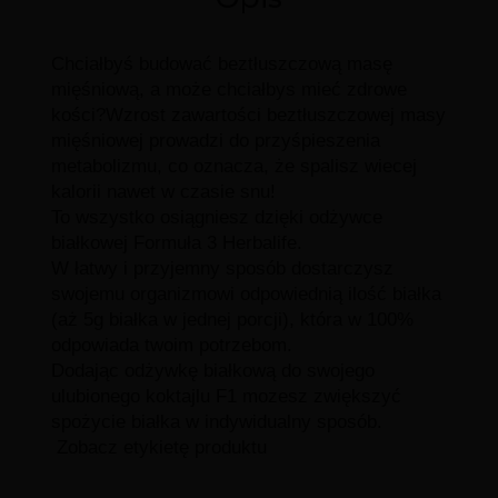
Chciałbyś budować beztłuszczową masę
mięśniową, a może chciałbys mieć zdrowe
kości?Wzrost zawartości beztłuszczowej masy
mięśniowej prowadzi do przyśpieszenia
metabolizmu, co oznacza, że spalisz wiecej
kalorii nawet w czasie snu!
To wszystko osiągniesz dzięki odżywce
białkowej Formuła 3 Herbalife.
W łatwy i przyjemny sposób dostarczysz
swojemu organizmowi odpowiednią ilość białka
(aż 5g białka w jednej porcji), która w 100%
odpowiada twoim potrzebom.
Dodając odżywkę białkową do swojego
ulubionego koktajlu F1 mozesz zwiększyć
spożycie białka w indywidualny sposób.
Zobacz etykietę produktu