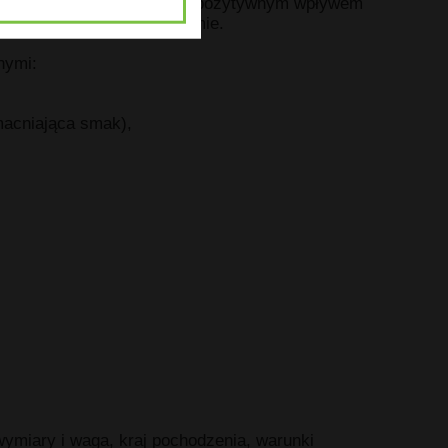
obla za swoje badania nad pozytywnym wpływem
kcję tlenku azotu w organizmie.
nymi:
acniająca smak),
 wymiary i waga, kraj pochodzenia, warunki