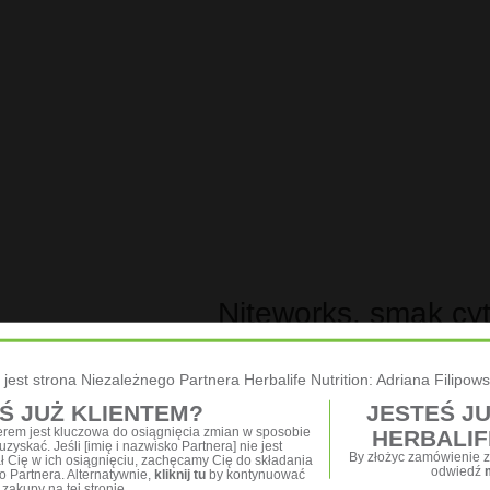
Niteworks, smak cyt
przed udarami popr
 jest strona Niezależnego Partnera Herbalife Nutrition: Adriana Filipow
328,00 PLN
Ś JUŻ KLIENTEM?
JESTEŚ J
nerem jest kluczowa do osiągnięcia zmian w sposobie
HERBALIF
zyskać. Jeśli [imię i nazwisko Partnera] nie jest
By złożyc zamówienie z
ał Cię w ich osiągnięciu, zachęcamy Cię do składania
Louis Ignarro poświęcił swoje ż
odwiedź
Partnera. Alternatywnie,
kliknij tu
by kontynuować
zakupy na tej stronie.