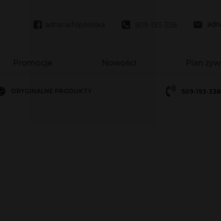
adr
adriana.filipowska
509-193-338
Promocje
Nowości
Plan żyw
ORYGINALNE PRODUKTY
509-193-338
1 - 550g
1 - 780g