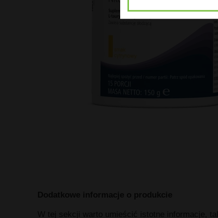
Dodatkowe informacje o produkcie
W tej sekcji warto umieścić istotne informacje, t