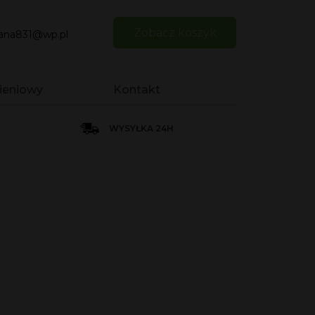
Zobacz koszyk
iana831@wp.pl
ieniowy
Kontakt
WYSYŁKA 24H