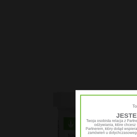
Kosmetyki
Kosmetyki HL/Skin
Kosmetyki aloesowe
Zestawy
To
JESTE
Twoja osobista relacja z Part
odżywiania, które chcesz u
Partnerem, który dotąd wspier
zamówień u dotychczasowego 