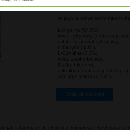
Otrzymał Prestiżowa Nagrodę N
L-argininy i L-cytruliny na produ
W jego skład wchodzą miedzy in
L-Arginina (57,3%),
kwas cytrynowy (substancja wzm
naturalny aromat cytrynowy,
L-Tauryna (3,3%),
L-Cytrulina (2,3%),
kwas L-askorbinowy,
D-alfa- tokoferol,
sukraloza (substancja słodząca),
wyciąg z melisy (0,56%).
Dodaj do koszyka
akie jak skład/materiał, instrukcje konserwacji/użytkowania,