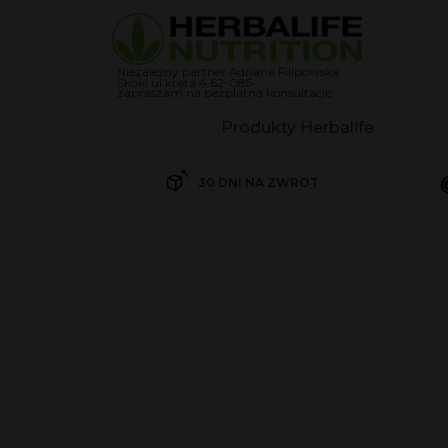
Niezależny partner Adriana Filipowska
Skoki ul.kręta 4 62-085
zapraszam na bezplatną konsultację
Produkty Herbalife
Koktajle
30 DNI NA ZWROT
Herbalife Koktajl Formuła 
Herbalife Koktajl Formuła 
Suplementy
Kontrola wagi
Odżywki białkowe
Przekąski Herbalife