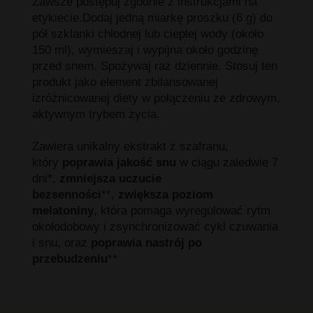
Zawsze postępuj zgodnie z instrukcjami na
etykiecie.Dodaj jedną miarkę proszku (6 g) do
pół szklanki chłodnej lub ciepłej wody (około
150 ml), wymieszaj i wypijna około godzinę
przed snem. Spożywaj raz dziennie. Stosuj ten
produkt jako element zbilansowanej
izróżnicowanej diety w połączeniu ze zdrowym,
aktywnym trybem życia.
Zawiera unikalny ekstrakt z szafranu,
który
poprawia jakość snu
w ciągu zaledwie 7
dni*,
zmniejsza uczucie
bezsenności
**,
zwiększa poziom
melatoniny
, która pomaga wyregulować rytm
okołodobowy i zsynchronizować cykl czuwania
i snu, oraz
poprawia nastrój po
przebudzeniu
**