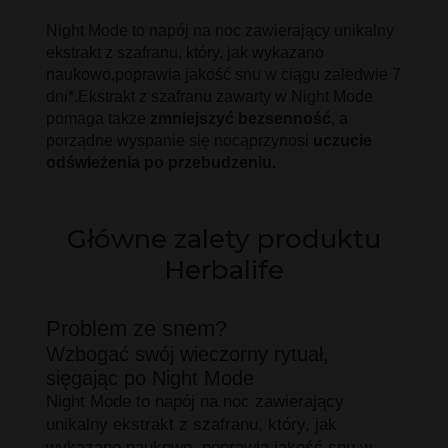
Night Mode to napój na noc zawierający unikalny
ekstrakt z szafranu, który, jak wykazano
naukowo,poprawia jakość snu w ciągu zaledwie 7
dni*.Ekstrakt z szafranu zawarty w Night Mode
pomaga także
zmniejszyć bezsenność
, a
porządne wyspanie się nocąprzynosi
uczucie
odświeżenia po przebudzeniu.
Główne zalety produktu
Herbalife
Problem ze snem?
Wzbogać swój wieczorny rytuał,
sięgając po Night Mode
Night Mode to napój na noc zawierający
unikalny ekstrakt z szafranu, który, jak
wykazano naukowo, poprawia jakość snu w