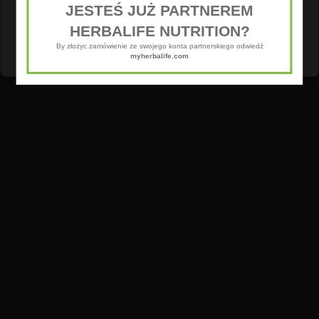
oraz analizy ruchu na stronie.
JESTEŚ JUŻ PARTNEREM
HERBALIFE NUTRITION?
Dostosuj
Zezwól na wszystkie
By złożyc zamówienie ze swojego konta partnerskiego odwiedź
myherbalife.com