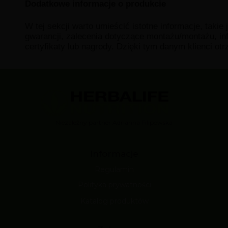
Dodatkowe informacje o produkcie
W tej sekcji warto umieścić istotne informacje, takie
gwarancji, zalecenia dotyczące montażu/montażu, in
certyfikaty lub nagrody. Dzięki tym danym klienci ot
Niezależny partner Adrianna Filipowska
Informacje
Regulamin
Polityka prywatności
Katalog produktów