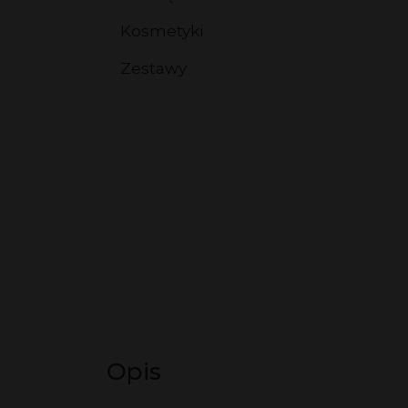
Kosmetyki
Kosmetyki
Kosmetyki HL/Skin
Zestawy
Kosmetyki aloesowe
Zestawy
Opis