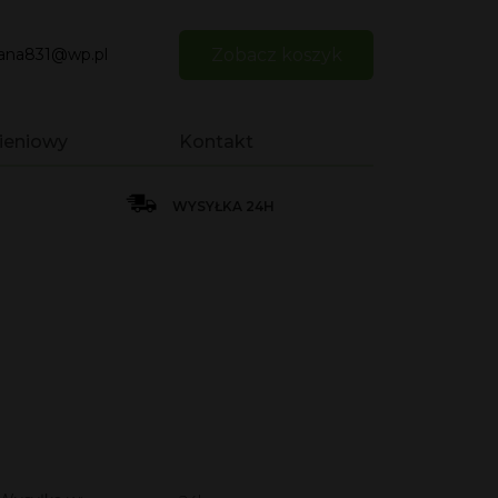
iana831@wp.pl
Zobacz koszyk
ieniowy
Kontakt
WYSYŁKA 24H