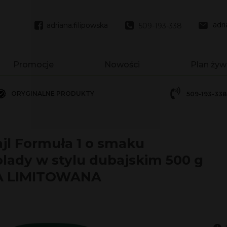
adr
adriana.filipowska
adriana.filipowska
509-193-338
Promocje
Nowości
Plan żyw
ORYGINALNE PRODUKTY
509-193-338
1 - 550g
1 - 780g
jl Formuła 1 o smaku
lady w stylu dubajskim 500 g
A LIMITOWANA