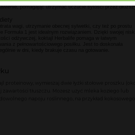
tóre chcą kontrolować swoją wagę. Dzięki wysokiej zawartoś
trawienie, pomagając utrzymać uczucie sytości przez dłuższ
diety
trata wagi, utrzymanie obecnej sylwetki, czy też po prostu
fe Formuła 1 jest idealnym rozwiązaniem. Dzięki swojej nisk
tości odżywczej, koktajl Herbalife pomaga w łatwym
wania z pełnowartościowego posiłku. Jest to doskonała
ególnie w dni, kiedy brakuje czasu na gotowanie.
łku
l proteinowy, wymieszaj dwie łyżki stołowe proszku (ok
j zawartości tłuszczu. Możesz użyć mleka koziego lub
 dowolnego napoju roślinnego, na przykład kokosowego