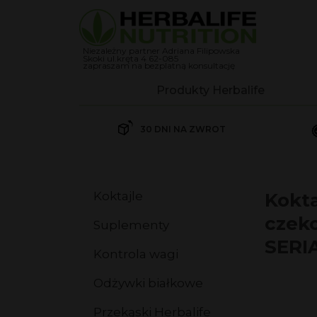
Niezależny partner Adriana Filipowska
Skoki ul.kręta 4 62-085
zapraszam na bezplatną konsultację
Produkty Herbalife
Koktajle
30 DNI NA ZWROT
Herbalife Koktajl Formuła 
Herbalife Koktajl Formuła 
Koktajle
Kokta
Suplementy
czeko
Suplementy
Kontrola wagi
SERI
Kontrola wagi
Odżywki białkowe
Odżywki białkowe
Przekąski Herbalife
Przekąski Herbalife