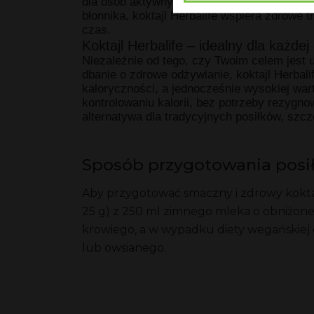
dla osób aktywnych fizycznie, jak i tych, k
błonnika, koktajl Herbalife wspiera zdrowe 
czas.
Koktajl Herbalife – idealny dla każdej 
Niezależnie od tego, czy Twoim celem jest u
dbanie o zdrowe odżywianie, koktajl Herbali
kaloryczności, a jednocześnie wysokiej war
kontrolowaniu kalorii, bez potrzeby rezygno
alternatywa dla tradycyjnych posiłków, szcz
Sposób przygotowania posi
Aby przygotować smaczny i zdrowy koktaj
25 g) z 250 ml zimnego mleka o obniżone
krowiego, a w wypadku diety wegańskiej
lub owsianego.