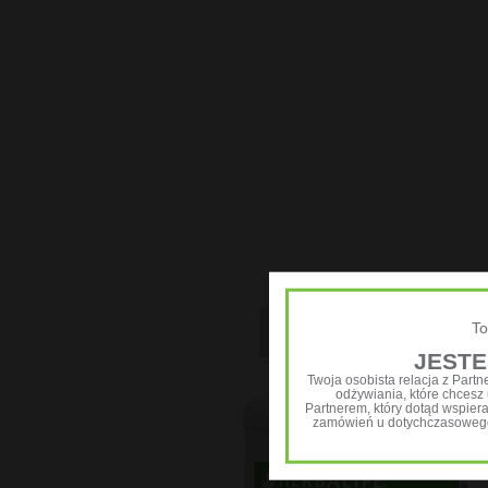
Kosmetyki
Kosmetyki HL/Skin
Kosmetyki aloesowe
Zestawy
To
JESTE
Twoja osobista relacja z Part
odżywiania, które chcesz u
Partnerem, który dotąd wspier
zamówień u dotychczasowego 