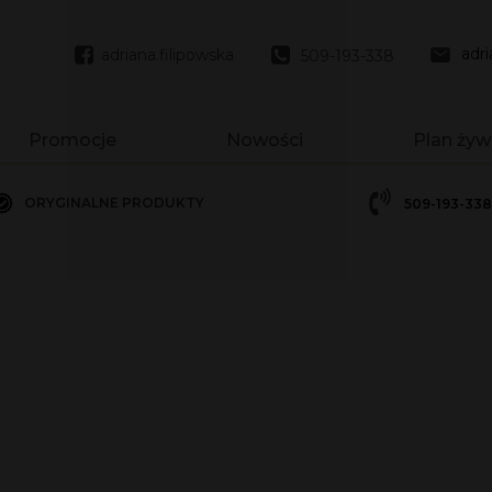
adr
adriana.filipowska
509-193-338
Promocje
Nowości
Plan żyw
ORYGINALNE PRODUKTY
509-193-338
1 - 550g
1 - 780g