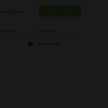
Zobacz koszyk
iana831@wp.pl
ieniowy
Kontakt
WYSYŁKA 24H