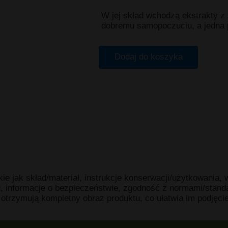
W jej skład wchodzą ekstrakty z 
dobremu samopoczuciu, a jedna po
Dodaj do koszyka
akie jak skład/materiał, instrukcje konserwacji/użytkowania,
, informacje o bezpieczeństwie, zgodność z normami/stand
i otrzymują kompletny obraz produktu, co ułatwia im podjęci