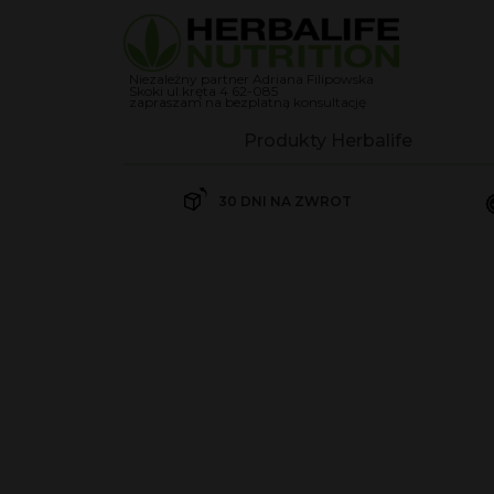
Niezależny partner Adriana Filipowska
Skoki ul.kręta 4 62-085
zapraszam na bezplatną konsultację
Produkty Herbalife
Koktajle
30 DNI NA ZWROT
Herbalife Koktajl Formuła 
Herbalife Koktajl Formuła 
Suplementy
Kontrola wagi
Odżywki białkowe
Przekąski Herbalife