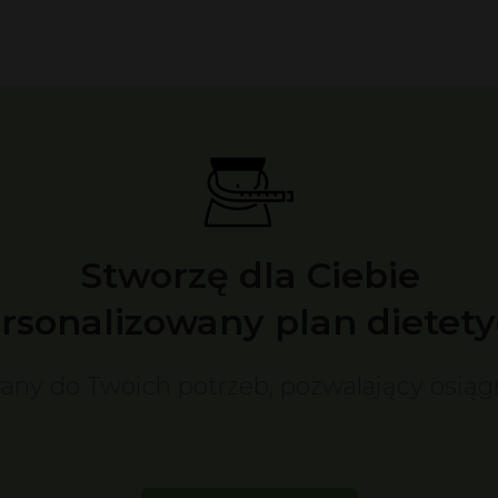
Stworzę dla Ciebie
rsonalizowany plan dietety
any do Twoich potrzeb, pozwalający osiąg