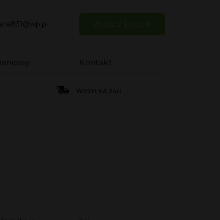
iana831@wp.pl
Zobacz koszyk
ieniowy
Kontakt
WYSYŁKA 24H