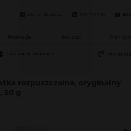
adr
adriana.filipowska
adriana.filipowska
509-193-338
Promocje
Nowości
Plan żyw
ORYGINALNE PRODUKTY
509-193-338
1 - 550g
1 - 780g
tka rozpuszczalna, oryginalny
 50 g