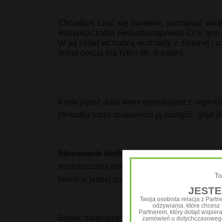
Chciałbyś czuć się świetnie, zachować wita
Rozpuszczalna Herbatkanapewno Ci w tym p
W jej skład wchodzą ekstrakty z zielonej i
jedna porcja ma tylko ok. 6 kalorii.
Kiedy pijesz dużo kawy wypłukujesz z organi
Herbatka może znakomicie ją zastąpić, gdyż j
Stosowanie Herbatki
Zmieszaj ½ łyżeczki (ok
rozpuszczalna jest napojem orzeźwiającym, mo
To
kalorii w jednej porcji.
JESTE
Twoja osobista relacja z Part
odżywiania, które chcesz u
Partnerem, który dotąd wspier
Smaki: tradycyjny, cytrynowy, brzoskwiniowy
zamówień u dotychczasowego 