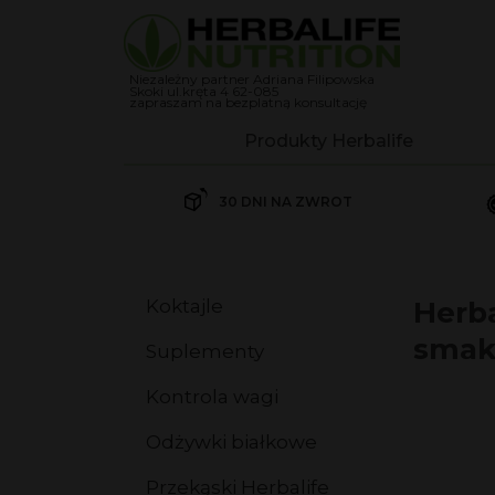
Niezależny partner Adriana Filipowska
Skoki ul.kręta 4 62-085
zapraszam na bezplatną konsultację
Produkty Herbalife
Koktajle
30 DNI NA ZWROT
Herbalife Koktajl Formuła 
Herbalife Koktajl Formuła 
Koktajle
Herba
Suplementy
smak,
Suplementy
Kontrola wagi
Kontrola wagi
Odżywki białkowe
Odżywki białkowe
Przekąski Herbalife
Przekąski Herbalife