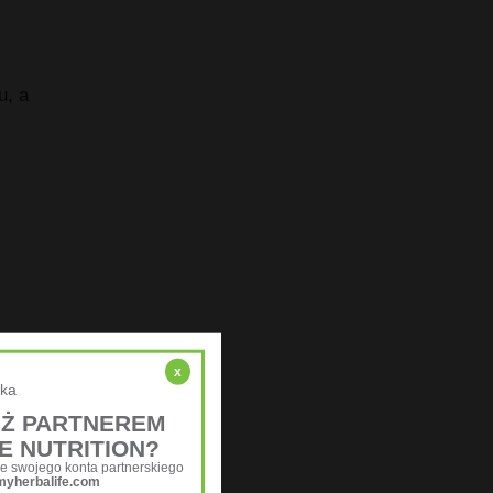
u, a
6,2
x
ska
UŻ PARTNEREM
E NUTRITION?
e swojego konta partnerskiego
myherbalife.com