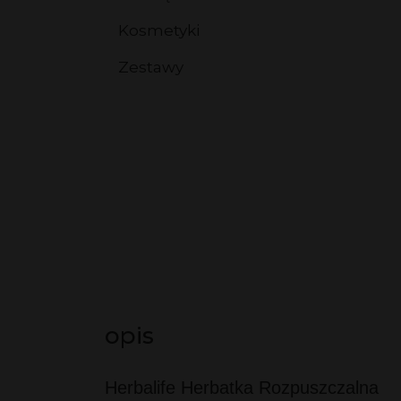
Kosmetyki
Kosmetyki
Kosmetyki HL/Skin
Zestawy
Kosmetyki aloesowe
Zestawy
opis
Herbalife Herbatka Rozpuszczalna