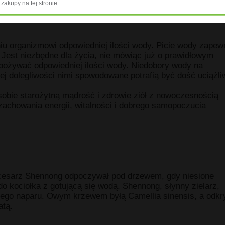
zakupy na tej stronie.
 organizmowi odpowiedniej ilości wody. Picie wody zapew
Jest niezbędne dla życia, nie mówiąc już o prawidłowym
spożywać odpowiedniej ilości wody. Niedobory wody na
ej dolegliwości nimi spowodowane potrafią być dość uciążli
sobie starożytną mądrość i zdrowie ziół z nowoczesnością
 zachowania energii, witalności i dobrego samopoczucia
 cesarz Shennong odpoczywał pod drzewem, gdy niesione
do kociołka z gotującą się wodą. Shennong, słynny zielarz,
ego naparu. Owym krzewem byłą Camellia sinensis, a odkr
atą.