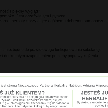
lność i piękny wygląd?
omoże. Jest orzeźwiająca i pyszna.
 czarnej herbaty sprzyjające ogólnemu dobremu samopoczuci
zmu niezbędne do prawidłowego funkcjonowania substancje.
est doskonałym uzupełnieniem potrzeby poprawy krążenia.
oło 1,7 g) z 250 ml gorącej lub zimnej wody. Herbatka
żna ją spożywać samą lub wraz z posiłkiem i zawiera jedynie 
 jest strona Niezależnego Partnera Herbalife Nutrition: Adriana Filipow
Ś JUŻ KLIENTEM?
JESTEŚ J
nerem jest kluczowa do osiągnięcia zmian w sposobie
HERBALIF
zyskać. Jeśli [imię i nazwisko Partnera] nie jest
By złożyc zamówienie z
ał Cię w ich osiągnięciu, zachęcamy Cię do składania
odwiedź
Partnera. Alternatywnie,
kliknij tu
by kontynuować