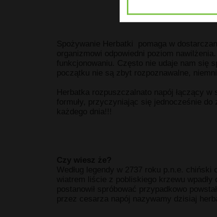
Spożywanie Herbatki pomaga w dostarczaniu
organizmowi odpowiedni poziom nawilżenia. 
funkcjonowaniu. Często nie udaje nam się 
początku nie są zbyt rozpoznawalne, niemni
Herbatka rozpuszczalnato napój łączący w 
formuły, przyczyniając się jednocześnie do
każdego dnia!!!
Czy wiesz że?
Według legendy w 2737 roku p.n.e. chiński
wiatrem liście z pobliskiego krzewu wpadły 
postanowił spróbować przypadkowo powstał
przez cesarza napój nazywamy dzisiaj herb