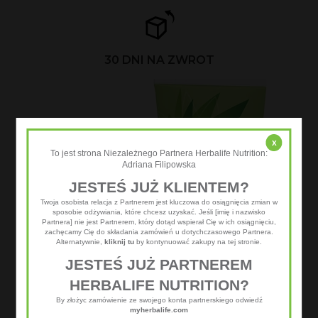
30 DNI NA ZWROT
x
To jest strona Niezależnego Partnera Herbalife Nutrition:
Adriana Filipowska
JESTEŚ JUŻ KLIENTEM?
Twoja osobista relacja z Partnerem jest kluczowa do osiągnięcia zmian w
sposobie odżywiania, które chcesz uzyskać. Jeśli [imię i nazwisko
Partnera] nie jest Partnerem, który dotąd wspierał Cię w ich osiągnięciu,
zachęcamy Cię do składania zamówień u dotychczasowego Partnera.
Alternatywnie,
kliknij tu
by kontynuować zakupy na tej stronie.
JESTEŚ JUŻ PARTNEREM
HERBALIFE NUTRITION?
By złożyc zamówienie ze swojego konta partnerskiego odwiedź
myherbalife.com