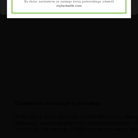
Dostosuj
Zezwól na wszystkie
By złożyc zamówienie ze swojego konta partnerskiego odwiedź
myherbalife.com
Dodatkowe informacje o produkcie
W tej sekcji warto umieścić istotne informacje, takie
gwarancji, zalecenia dotyczące montażu/montażu, in
certyfikaty lub nagrody. Dzięki tym danym klienci ot