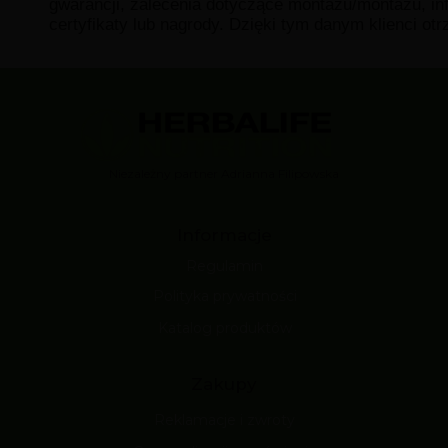
gwarancji, zalecenia dotyczące montażu/montażu, in
certyfikaty lub nagrody. Dzięki tym danym klienci ot
Niezależny partner Adrianna Filipowska
Informacje
Regulamin
Polityka prywatności
Katalog produktów
Zakupy
Reklamacje i zwroty