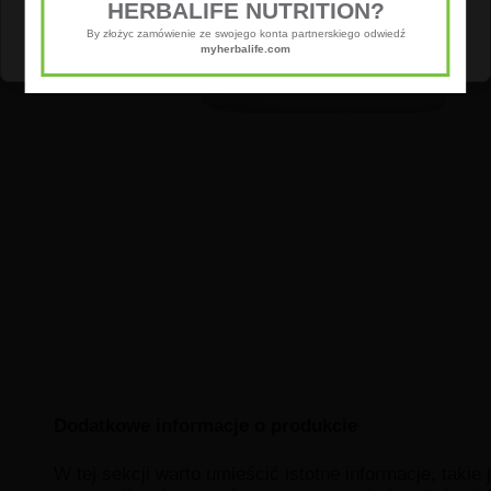
HERBALIFE NUTRITION?
Dostosuj
Zezwól na wszystkie
By złożyc zamówienie ze swojego konta partnerskiego odwiedź
myherbalife.com
Dodatkowe informacje o produkcie
W tej sekcji warto umieścić istotne informacje, takie