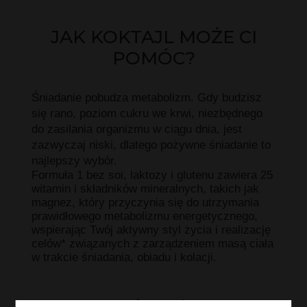
JAK KOKTAJL MOŻE CI
POMÓC?
Śniadanie pobudza metabolizm. Gdy budzisz
się rano, poziom cukru we krwi, niezbędnego
do zasilania organizmu w ciągu dnia, jest
zazwyczaj niski, dlatego pożywne śniadanie to
najlepszy wybór.
Formuła 1 bez soi, laktozy i glutenu zawiera 25
witamin i składników mineralnych, takich jak
magnez, który przyczynia się do utrzymania
prawidłowego metabolizmu energetycznego,
wspierając Twój aktywny styl życia i realizację
celów* związanych z zarządzeniem masą ciała
w trakcie śniadania, obiadu i kolacji.